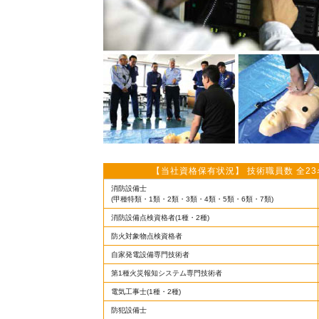
【当社資格保有状況】 技術職員数 全23
消防設備士
(甲種特類・1類・2類・3類・4類・5類・6類・7類)
消防設備点検資格者(1種・2種)
防火対象物点検資格者
自家発電設備専門技術者
第1種火災報知システム専門技術者
電気工事士(1種・2種)
防犯設備士