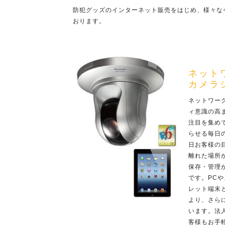
防犯グッズのインターネット販売をはじめ、様々な
おります。
ネット
カメラ
ネットワー
ィ意識の高
注目を集め
らせる毎日の
日お客様の
離れた場所
保存・管理
です。PC
レット端末
より、さら
います。法
客様もお手