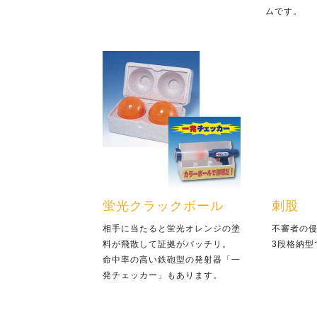
ムです。
蛍光クラックボール
刺股
相手に当たると蛍光オレンジの塗
不審者の
料が飛散して証拠がバッチリ。
3段格納
命中率の高い鉄砲型の発射器「一
発チェッカー」もあります。