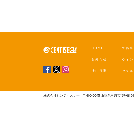
HOME
警備事
お知らせ
ウィン
社内行事
セキュ
株式会社センティス廿一 〒400-0045 山梨県甲府市後屋町363番地 TEL