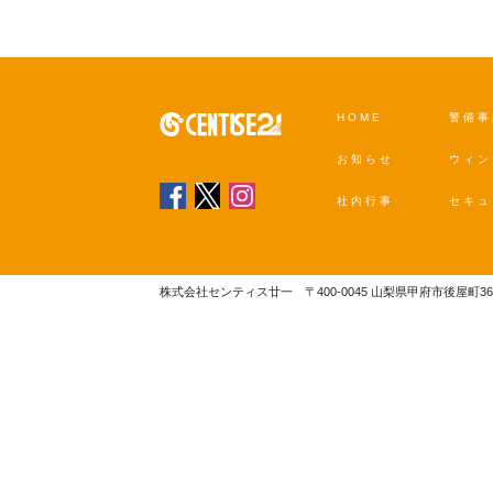
HOME
警備事
お知らせ
ウィン
社内行事
セキュ
株式会社センティス廿一 〒400-0045 山梨県甲府市後屋町363番地 TEL