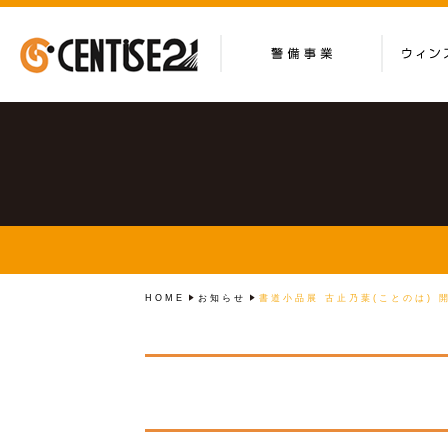
HOME
お知らせ
書道小品展 古止乃葉(ことのは) 