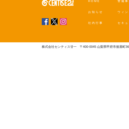
HOME
警備事
お知らせ
ウィン
社内行事
セキュ
株式会社センティス廿一 〒400-0045 山梨県甲府市後屋町363番地 TEL