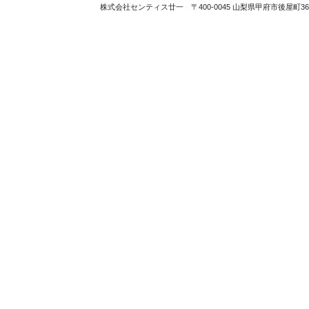
株式会社センティス廿一 〒400-0045 山梨県甲府市後屋町363番地 TEL